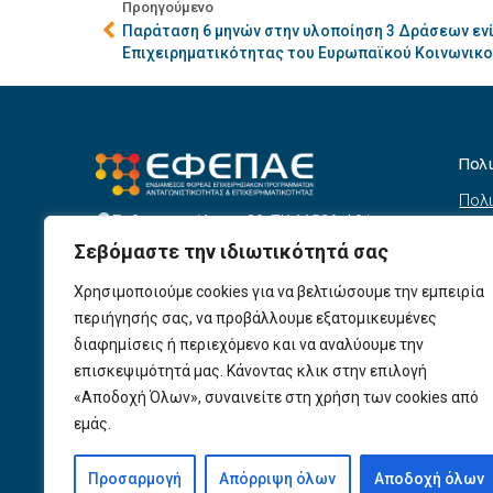
Προηγούμενο
Παράταση 6 μηνών στην υλοποίηση 3 Δράσεων εν
Επιχειρηματικότητας του Ευρωπαϊκού Κοινωνικο
Πολ
Πολι
Σεβαστουπόλεως 80, ΤΚ 11526, Αθήνα
συσ
info@efepae.gr
Σεβόμαστε την ιδιωτικότητά σας
anaptyxiakos@efepae.gr
Όρο
210 6985210
Χρησιμοποιούμε cookies για να βελτιώσουμε την εμπειρία
Όροι
Ωράριο Λειτουργίας:
περιήγησής σας, να προβάλλουμε εξατομικευμένες
Δευτέρα – Παρασκευή, 09:00 – 17:00
Βοη
διαφημίσεις ή περιεχόμενο και να αναλύουμε την
Πολι
Αριθμός ΓΕΜΗ: 154190801000
επισκεψιμότητά μας. Κάνοντας κλικ στην επιλογή
«Αποδοχή Όλων», συναινείτε στη χρήση των cookies από
Πολι
εμάς.
Προ
Προσαρμογή
Απόρριψη όλων
Αποδοχή όλων