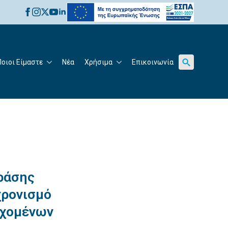
for:
Ποιοι Είμαστε
Νέα
Χρήσιμα
Επικοινωνία
Search
for:
ράσης
χρονισμό
εχομένων