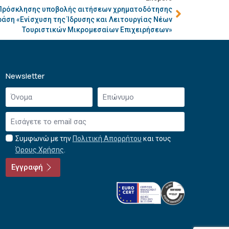
 Πρόσκλησης υποβολής αιτήσεων χρηματοδότησης
άση «Ενίσχυση της Ίδρυσης και Λειτουργίας Νέων
Τουριστικών Μικρομεσαίων Επιχειρήσεων»
Newsletter
Όνομα
Επώνυμο
*
*
Email
*
Συμφωνώ με την
Πολιτική Απορρήτου
και τους
Αποδοχή
Όρους Χρήσης
.
όρων
χρήσης
Εγγραφή
*