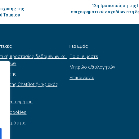
12η Τροποποίηση της
ίσχυσης της
επιχειρηματικών σχεδίων στη δρ
ύ Ταμείου
ιτικές
Για Εμάς
τική προστασίας δεδομένων και
Ποιοι είμαστε
τημάτων
Μητρώο αξιολογητών
ι χρήσης
Επικοινωνία
 χρήσης ChatBot (Ψηφιακός
θός)
τική απορρήτου
τική cookies
σβασιμότητα