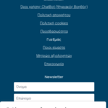
Όροι χρήσης ChatBot (Ψηφιακός Βοηθός)
Πολιτική απορρήτου
Πολιτική cookies
Προσβασιμότητα
Για Εμάς
Ποιοι είμαστε
Μητρώο αξιολογητών
Επικοινωνία
Newsletter
Όνομα
*
Επώνυμο
*
Email