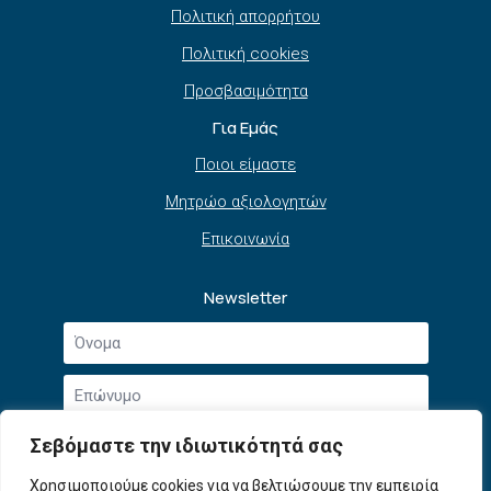
Πολιτική απορρήτου
Πολιτική cookies
Προσβασιμότητα
Για Εμάς
Ποιοι είμαστε
Μητρώο αξιολογητών
Επικοινωνία
Newsletter
Όνομα
*
Επώνυμο
*
Email
Σεβόμαστε την ιδιωτικότητά σας
*
Συμφωνώ με την
Πολιτική Απορρήτου
και τους
Χρησιμοποιούμε cookies για να βελτιώσουμε την εμπειρία
Αποδοχή