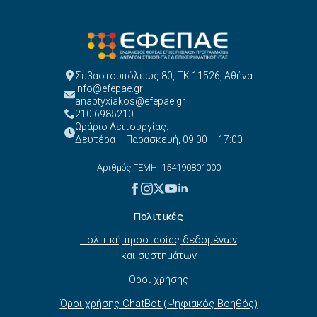
Σεβαστουπόλεως 80, ΤΚ 11526, Αθήνα
info@efepae.gr
anaptyxiakos@efepae.gr
210 6985210
Ωράριο Λειτουργίας:
Δευτέρα – Παρασκευή, 09:00 – 17:00
Αριθμός ΓΕΜΗ: 154190801000
Πολιτικές
Πολιτική προστασίας δεδομένων
και συστημάτων
Όροι χρήσης
Όροι χρήσης ChatBot (Ψηφιακός Βοηθός)