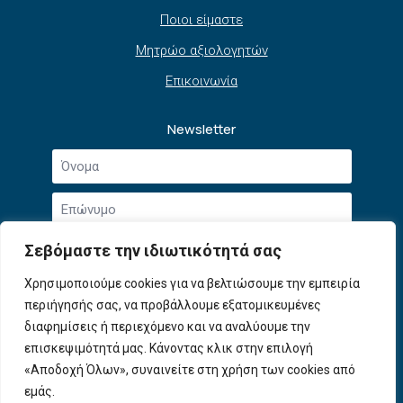
Ποιοι είμαστε
Μητρώο αξιολογητών
Επικοινωνία
Newsletter
Όνομα
*
Επώνυμο
*
Email
Σεβόμαστε την ιδιωτικότητά σας
*
Συμφωνώ με την
Πολιτική Απορρήτου
και τους
Χρησιμοποιούμε cookies για να βελτιώσουμε την εμπειρία
Αποδοχή
Όρους Χρήσης
.
περιήγησής σας, να προβάλλουμε εξατομικευμένες
όρων
χρήσης
διαφημίσεις ή περιεχόμενο και να αναλύουμε την
Εγγραφή
*
επισκεψιμότητά μας. Κάνοντας κλικ στην επιλογή
«Αποδοχή Όλων», συναινείτε στη χρήση των cookies από
εμάς.