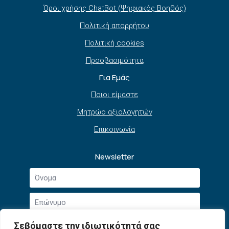
Όροι χρήσης ChatBot (Ψηφιακός Βοηθός)
Πολιτική απορρήτου
Πολιτική cookies
Προσβασιμότητα
Για Εμάς
Ποιοι είμαστε
Μητρώο αξιολογητών
Επικοινωνία
Newsletter
Όνομα
*
Επώνυμο
*
Email
Σεβόμαστε την ιδιωτικότητά σας
*