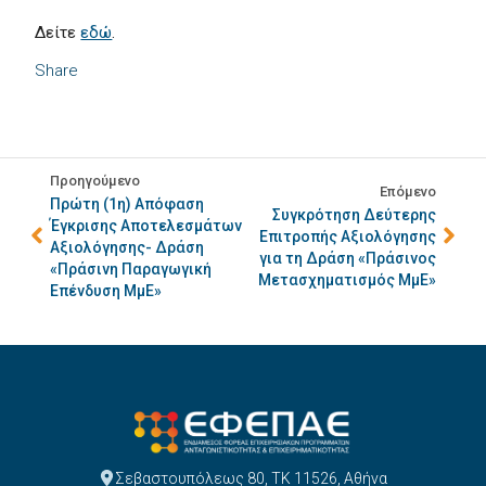
Δείτε
εδώ
.
Share
Προηγούμενο
Επόμενο
Πρώτη (1η) Απόφαση
Συγκρότηση Δεύτερης
Έγκρισης Αποτελεσμάτων
Επιτροπής Αξιολόγησης
Αξιολόγησης- Δράση
για τη Δράση «Πράσινος
«Πράσινη Παραγωγική
Μετασχηματισμός ΜμΕ»
Επένδυση ΜμΕ»
Σεβαστουπόλεως 80, ΤΚ 11526, Αθήνα