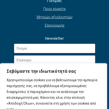
Για Εμάς
Ποιοι είμαστε
Μητρώο αξιολογητών
Επικοινωνία
Newsletter
Όνομα
*
Επώνυμο
*
Email
Σεβόμαστε την ιδιωτικότητά σας
*
Συμφωνώ με την
Πολιτική Απορρήτου
και τους
Χρησιμοποιούμε cookies για να βελτιώσουμε την εμπειρία
Αποδοχή
Όρους Χρήσης
.
περιήγησής σας, να προβάλλουμε εξατομικευμένες
όρων
χρήσης
διαφημίσεις ή περιεχόμενο και να αναλύουμε την
Εγγραφή
*
επισκεψιμότητά μας. Κάνοντας κλικ στην επιλογή
«Αποδοχή Όλων», συναινείτε στη χρήση των cookies από