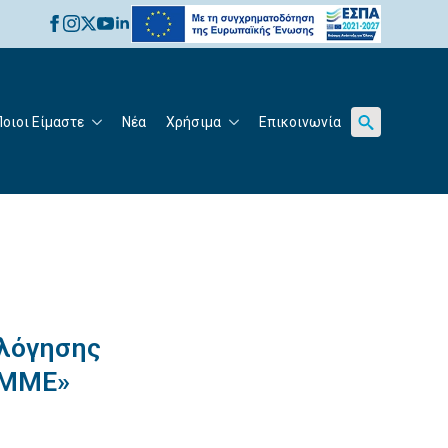
for:
Ποιοι Είμαστε
Νέα
Χρήσιμα
Επικοινωνία
Search
for:
ολόγησης
 ΜΜΕ»