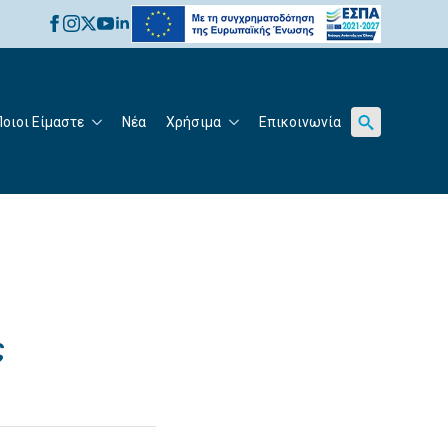
for:
Ποιοι Είμαστε
Νέα
Χρήσιμα
Επικοινωνία
Search
for:
ς