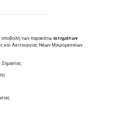
ην υποβολή των παρακάτω
αιτημάτων
σης και Λειτουργίας Νέων Μικρομεσαίων
ς Σημασίας
χής
ασίας