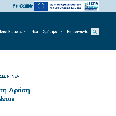
for:
Ποιοι Είμαστε
Νέα
Χρήσιμα
Επικοινωνία
Search
for:
ΉΣΕΩΝ
ΝΈΑ
στη Δράση
 Νέων