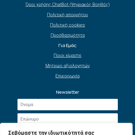
Όροι χρήσης ChatBot (Ψηφιακός Βοηθός)
Πολιτική απορρήτου
Πολιτική cookies
Προσβασιμότητα
Για Εμάς
Ποιοι είμαστε
Μητρώο αξιολογητών
Επικοινωνία
Newsletter
Όνομα
*
Επώνυμο
*
Email
Σεβόμαστε την ιδιωτικότητά σας
*