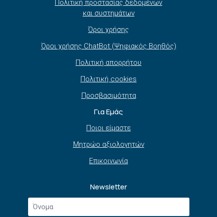
Πολιτική προστασίας δεδομένων
και συστημάτων
Όροι χρήσης
Όροι χρήσης ChatBot (Ψηφιακός Βοηθός)
Πολιτική απορρήτου
Πολιτική cookies
Προσβασιμότητα
Για Εμάς
Ποιοι είμαστε
Μητρώο αξιολογητών
Επικοινωνία
Newsletter
Όνομα
*