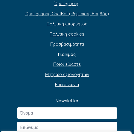
Όροι χρήσης
Όροι χρήσης ChatBot (Ψηφιακός Βοηθός)
Πολιτική απορρήτου
Πολιτική cookies
Προσβασιμότητα
Για Εμάς
Ποιοι είμαστε
Μητρώο αξιολογητών
Επικοινωνία
Newsletter
Όνομα
*
Επώνυμο
*