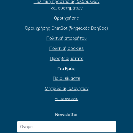
Πολιτική προστασίας δεδομένων
και συστημάτων
Όροι χρήσης
Όροι χρήσης ChatBot (Ψηφιακός Βοηθός)
Πολιτική απορρήτου
Πολιτική cookies
Προσβασιμότητα
Για Εμάς
Ποιοι είμαστε
Μητρώο αξιολογητών
Επικοινωνία
Newsletter
Όνομα
*