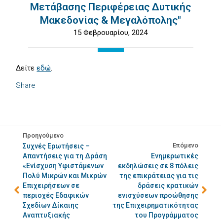
Μετάβασης Περιφέρειας Δυτικής
Μακεδονίας & Μεγαλόπολης"
15 Φεβρουαρίου, 2024
Δείτε
εδώ
.
Share
Προηγούμενο
Επόμενο
Συχνές Ερωτήσεις –
Απαντήσεις για τη Δράση
Ενημερωτικές
«Ενίσχυση Υφιστάμενων
εκδηλώσεις σε 8 πόλεις
Πολύ Μικρών και Μικρών
της επικράτειας για τις
Επιχειρήσεων σε
δράσεις κρατικών
περιοχές Εδαφικών
ενισχύσεων προώθησης
Σχεδίων Δίκαιης
της Επιχειρηματικότητας
Αναπτυξιακής
του Προγράμματος