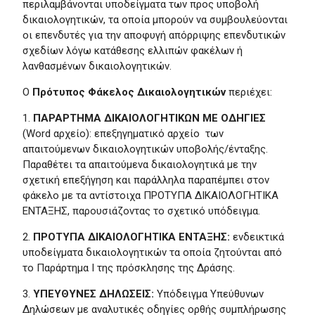
περιλαμβάνονται υποδείγματα των προς υποβολή
δικαιολογητικών, τα οποία μπορούν να συμβουλεύονται
οι επενδυτές για την αποφυγή απόρριψης επενδυτικών
σχεδίων λόγω κατάθεσης ελλιπών φακέλων ή
λανθασμένων δικαιολογητικών.
Ο
Πρότυπος Φάκελος Δικαιολογητικών
περιέχει:
1.
ΠΑΡΑΡΤΗΜΑ ΔΙΚΑΙΟΛΟΓΗΤΙΚΩΝ ΜΕ ΟΔΗΓΙΕΣ
(Word αρχείο): επεξηγηματικό αρχείο των
απαιτούμενων δικαιολογητικών υποβολής/ένταξης.
Παραθέτει τα απαιτούμενα δικαιολογητικά με την
σχετική επεξήγηση και παράλληλα παραπέμπει στον
φάκελο με τα αντίστοιχα ΠΡΟΤΥΠΑ ΔΙΚΑΙΟΛΟΓΗΤΙΚΑ
ΕΝΤΑΞΗΣ, παρουσιάζοντας το σχετικό υπόδειγμα.
2.
ΠΡΟΤΥΠΑ ΔΙΚΑΙΟΛΟΓΗΤΙΚΑ ΕΝΤΑΞΗΣ:
ενδεικτικά
υποδείγματα δικαιολογητικών τα οποία ζητούνται από
το Παράρτημα Ι της πρόσκλησης της Δράσης.
3.
ΥΠΕΥΘΥΝΕΣ ΔΗΛΩΣΕΙΣ:
Υπόδειγμα Υπεύθυνων
Δηλώσεων με αναλυτικές οδηγίες ορθής συμπλήρωσης