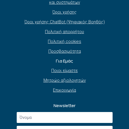
και συστημάτων
Όροι χρήσης
Όροι χρήσης ChatBot (Ψηφιακός Βοηθός)
Πολιτική απορρήτου
Πολιτική cookies
Προσβασιμότητα
Για Εμάς
Ποιοι είμαστε
Μητρώο αξιολογητών
Επικοινωνία
Newsletter
Όνομα
*
Επώνυμο