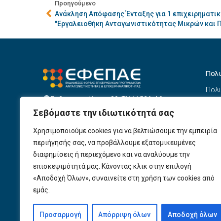
Προηγούμενο
Ανάκληση Απόφασης Ένταξης για 1 επιχειρηματικ
"Eργαλειοθήκη Ανταγωνιστικότητας Μικρών και 
Πολ
Πολι
Σεβαστουπόλεως 80, ΤΚ 11526, Αθήνα
συσ
info@efepae.gr
Σεβόμαστε την ιδιωτικότητά σας
anaptyxiakos@efepae.gr
Όρο
210 6985210
Χρησιμοποιούμε cookies για να βελτιώσουμε την εμπειρία
Όροι
Ωράριο Λειτουργίας:
περιήγησής σας, να προβάλλουμε εξατομικευμένες
Δευτέρα – Παρασκευή, 09:00 – 17:00
Βοη
διαφημίσεις ή περιεχόμενο και να αναλύουμε την
Πολι
Αριθμός ΓΕΜΗ: 154190801000
επισκεψιμότητά μας. Κάνοντας κλικ στην επιλογή
«Αποδοχή Όλων», συναινείτε στη χρήση των cookies από
Πολι
εμάς.
Προ
Προσαρμογή
Απόρριψη όλων
Αποδοχή όλων