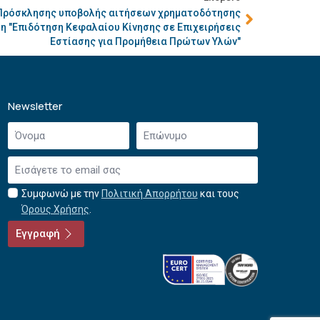
 Πρόσκλησης υποβολής αιτήσεων χρηματοδότησης
η "Επιδότηση Κεφαλαίου Κίνησης σε Επιχειρήσεις
Εστίασης για Προμήθεια Πρώτων Υλών"
Newsletter
Όνομα
Επώνυμο
*
*
Email
*
Συμφωνώ με την
Πολιτική Απορρήτου
και τους
Αποδοχή
Όρους Χρήσης
.
όρων
χρήσης
Εγγραφή
*