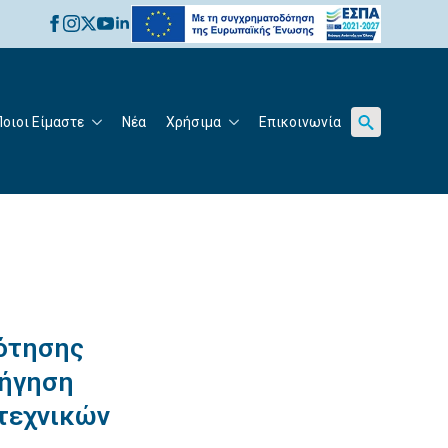
for:
Ποιοι Είμαστε
Νέα
Χρήσιμα
Επικοινωνία
Search
for:
ότησης
ρήγηση
τεχνικών