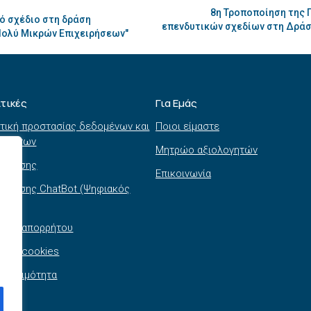
8η Τροποποίηση της
ό σχέδιο στη δράση
επενδυτικών σχεδίων στη Δράσ
Πολύ Μικρών Επιχειρήσεων"
ιτικές
Για Εμάς
τική προστασίας δεδομένων και
Ποιοι είμαστε
τημάτων
Μητρώο αξιολογητών
ι χρήσης
Επικοινωνία
 χρήσης ChatBot (Ψηφιακός
θός)
τική απορρήτου
τική cookies
σβασιμότητα