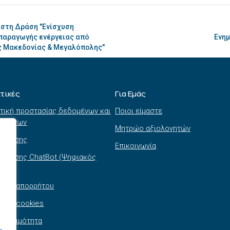
στη Δράση "Ενίσχυση
 παραγωγής ενέργειας από
Ενημ
ής Μακεδονίας & Μεγαλόπολης"
ιτικές
Για Εμάς
τική προστασίας δεδομένων και
Ποιοι είμαστε
τημάτων
Μητρώο αξιολογητών
ι χρήσης
Επικοινωνία
 χρήσης ChatBot (Ψηφιακός
θός)
τική απορρήτου
τική cookies
σβασιμότητα