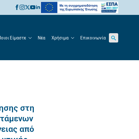
for:
Ποιοι Είμαστε
Νέα
Χρήσιμα
Επικοινωνία
Search
for:
ησης στη
στάμενων
ειας από