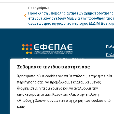
Προηγούμενο
Πρόσκληση υποβολής αιτήσεων χρηματοδότησης 
επενδυτικών σχεδίων ΜμΕ για την προώθηση της
ανανεώσιμες πηγές, στις περιοχές ΕΣΔΙΜ Δυτικ
Πολ
Πολι
Σεβαστουπόλεως 80, ΤΚ 11526, Αθήνα
συσ
info@efepae.gr
Σεβόμαστε την ιδιωτικότητά σας
anaptyxiakos@efepae.gr
Όρο
210 6985210
Χρησιμοποιούμε cookies για να βελτιώσουμε την εμπειρία
Όροι
Ωράριο Λειτουργίας:
περιήγησής σας, να προβάλλουμε εξατομικευμένες
Δευτέρα – Παρασκευή, 09:00 – 17:00
Βοη
διαφημίσεις ή περιεχόμενο και να αναλύουμε την
Πολι
Αριθμός ΓΕΜΗ: 154190801000
επισκεψιμότητά μας. Κάνοντας κλικ στην επιλογή
«Αποδοχή Όλων», συναινείτε στη χρήση των cookies από
Πολι
εμάς.
Προ