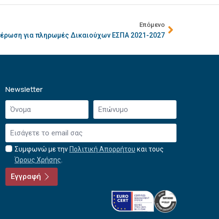
Επόμενο
έρωση για πληρωμές Δικαιούχων ΕΣΠΑ 2021-2027
Newsletter
Όνομα
Επώνυμο
*
*
Email
*
Συμφωνώ με την
Πολιτική Απορρήτου
και τους
Αποδοχή
Όρους Χρήσης
.
όρων
χρήσης
Εγγραφή
*