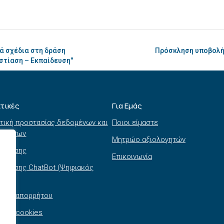
ά σχέδια στη δράση
Πρόσκληση υποβολή
στίαση – Εκπαίδευση"
ιτικές
Για Εμάς
τική προστασίας δεδομένων και
Ποιοι είμαστε
τημάτων
Μητρώο αξιολογητών
ι χρήσης
Επικοινωνία
 χρήσης ChatBot (Ψηφιακός
θός)
τική απορρήτου
τική cookies