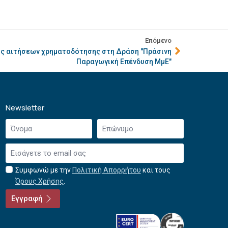
Επόμενο
ς αιτήσεων χρηματοδότησης στη Δράση "Πράσινη
Παραγωγική Επένδυση ΜμΕ"
Newsletter
Όνομα
Επώνυμο
*
*
Email
*
Συμφωνώ με την
Πολιτική Απορρήτου
και τους
Αποδοχή
Όρους Χρήσης
.
όρων
χρήσης
Εγγραφή
*