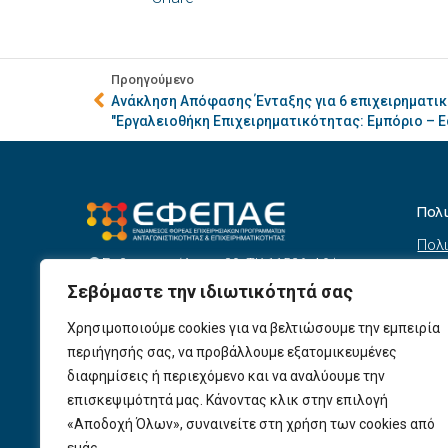
Προηγούμενο
Ανάκληση Απόφασης Ένταξης για 6 επιχειρηματικ
"Εργαλειοθήκη Επιχειρηματικότητας: Εμπόριο – Ε
Πολ
Πολι
Σεβαστουπόλεως 80, ΤΚ 11526, Αθήνα
συσ
info@efepae.gr
Σεβόμαστε την ιδιωτικότητά σας
anaptyxiakos@efepae.gr
Όρο
210 6985210
Χρησιμοποιούμε cookies για να βελτιώσουμε την εμπειρία
Όροι
Ωράριο Λειτουργίας:
περιήγησής σας, να προβάλλουμε εξατομικευμένες
Δευτέρα – Παρασκευή, 09:00 – 17:00
Βοη
διαφημίσεις ή περιεχόμενο και να αναλύουμε την
Πολι
Αριθμός ΓΕΜΗ: 154190801000
επισκεψιμότητά μας. Κάνοντας κλικ στην επιλογή
«Αποδοχή Όλων», συναινείτε στη χρήση των cookies από
Πολι