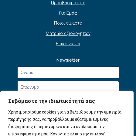
Προσβασιμότητα
Για Εμάς
Ποιοι είμαστε
Μητρώο αξιολογητών
Επικοινωνία
Newsletter
Όνομα
*
Επώνυμο
*
Email
Σεβόμαστε την ιδιωτικότητά σας
*
Συμφωνώ με την
Πολιτική Απορρήτου
και τους
Χρησιμοποιούμε cookies για να βελτιώσουμε την εμπειρία
Αποδοχή
Όρους Χρήσης
.
περιήγησής σας, να προβάλλουμε εξατομικευμένες
όρων
χρήσης
διαφημίσεις ή περιεχόμενο και να αναλύουμε την
Εγγραφή
*
επισκεψιμότητά μας. Κάνοντας κλικ στην επιλογή