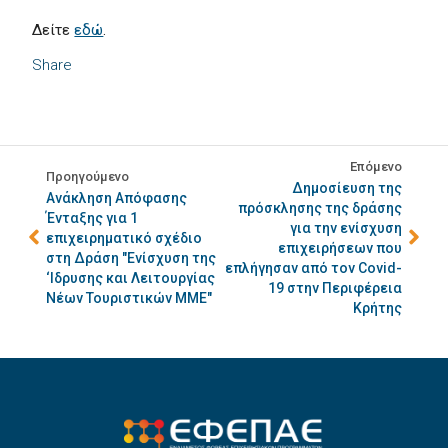
Δείτε
εδώ
.
Share
Επόμενο
Προηγούμενο
Δημοσίευση της
Ανάκληση Απόφασης
πρόσκλησης της δράσης
Ένταξης για 1
για την ενίσχυση
επιχειρηματικό σχέδιο
επιχειρήσεων που
στη Δράση "Ενίσχυση της
επλήγησαν από τον Covid-
‘Ιδρυσης και Λειτουργίας
19 στην Περιφέρεια
Νέων Τουριστικών ΜΜΕ"
Κρήτης