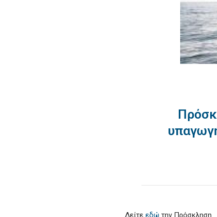
Πρόσκ
υπαγωγή
Δείτε
εδώ
την Πρόσκληση.