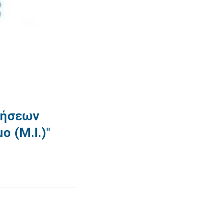
τήσεων
 (Μ.Ι.)"