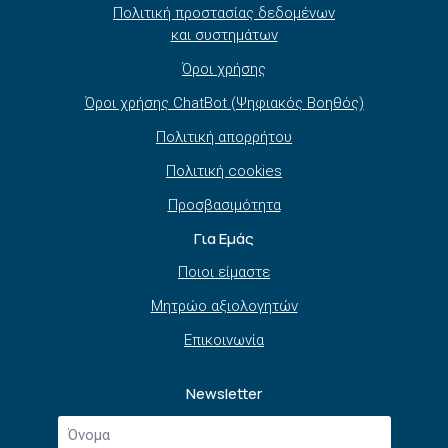
Πολιτική προστασίας δεδομένων
και συστημάτων
Όροι χρήσης
Όροι χρήσης ChatBot (Ψηφιακός Βοηθός)
Πολιτική απορρήτου
Πολιτική cookies
Προσβασιμότητα
Για Εμάς
Ποιοι είμαστε
Μητρώο αξιολογητών
Επικοινωνία
Newsletter
Όνομα
*