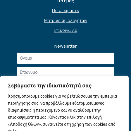
Για Εμάς
Ποιοι είμαστε
Μητρώο αξιολογητών
Επικοινωνία
Newsletter
Όνομα
*
Επώνυμο
*
Email
Σεβόμαστε την ιδιωτικότητά σας
*
Συμφωνώ με την
Πολιτική Απορρήτου
και τους
Χρησιμοποιούμε cookies για να βελτιώσουμε την εμπειρία
Αποδοχή
Όρους Χρήσης
.
περιήγησής σας, να προβάλλουμε εξατομικευμένες
όρων
χρήσης
διαφημίσεις ή περιεχόμενο και να αναλύουμε την
Εγγραφή
*
επισκεψιμότητά μας. Κάνοντας κλικ στην επιλογή
«Αποδοχή Όλων», συναινείτε στη χρήση των cookies από