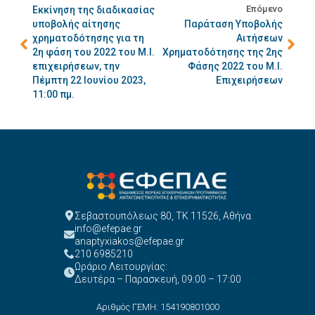
Επόμενο
Εκκίνηση της διαδικασίας
υποβολής αίτησης
Παράταση Υποβολής
χρηματοδότησης για τη
Αιτήσεων
2η φάση του 2022 του Μ.Ι.
Χρηματοδότησης της 2ης
επιχειρήσεων, την
Φάσης 2022 του Μ.Ι.
Πέμπτη 22 Ιουνίου 2023,
Επιχειρήσεων
11:00 πμ.
Σεβαστουπόλεως 80, ΤΚ 11526, Αθήνα
info@efepae.gr
anaptyxiakos@efepae.gr
210 6985210
Ωράριο Λειτουργίας:
Δευτέρα – Παρασκευή, 09:00 – 17:00
Αριθμός ΓΕΜΗ: 154190801000