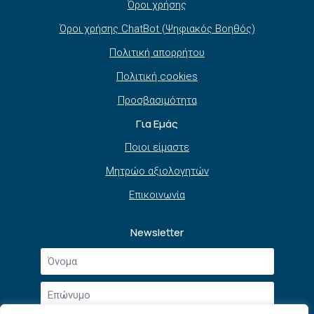
Όροι χρήσης
Όροι χρήσης ChatBot (Ψηφιακός Βοηθός)
Πολιτική απορρήτου
Πολιτική cookies
Προσβασιμότητα
Για Εμάς
Ποιοι είμαστε
Μητρώο αξιολογητών
Επικοινωνία
Newsletter
Όνομα
*
Επώνυμο
*