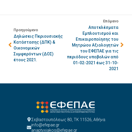
Επόμενο
Αποτελέσματα
Προηγούμενο
Εμπλουτισμού και
Δηλώσεις Περιουσιακής
Επικαιροποίησης του
Κατάστασης (ΔΠΚ) &
Μητρώου Αξιολογητών
Οικονομικών
του ΕΦΕΠΑΕ για τις
Συμφερόντων (ΔΟΣ)
περιόδους υποβολών από
έτους 2021.
01-02-2021 έως 31-10-
2021
Σεβαστουπόλεως 80, ΤΚ 11526, Αθήνα
info@efepae.gr
anaptyxiakos@efepae.gr