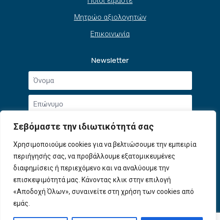
Ποιοι είμαστε
Μητρώο αξιολογητών
Επικοινωνία
Newsletter
Όνομα
*
Επώνυμο
*
Email
Σεβόμαστε την ιδιωτικότητά σας
*
Συμφωνώ με την
Πολιτική Απορρήτου
και τους
Χρησιμοποιούμε cookies για να βελτιώσουμε την εμπειρία
Αποδοχή
Όρους Χρήσης
.
περιήγησής σας, να προβάλλουμε εξατομικευμένες
όρων
χρήσης
διαφημίσεις ή περιεχόμενο και να αναλύουμε την
Εγγραφή
*
επισκεψιμότητά μας. Κάνοντας κλικ στην επιλογή
«Αποδοχή Όλων», συναινείτε στη χρήση των cookies από
εμάς.