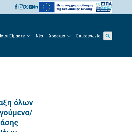
for:
Ποιοι Είμαστε
Νέα
Χρήσιμα
Επικοινωνία
Search
for:
αξη όλων
ηγούμενα/
ράσης