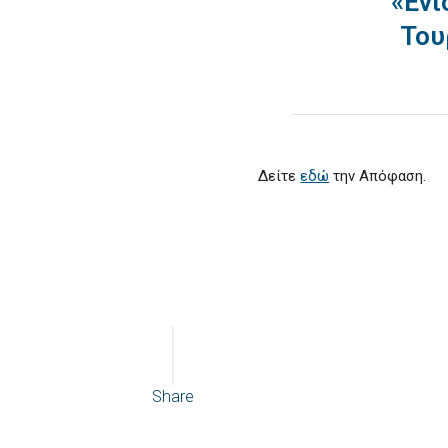
«Ενί
Του
Δείτε
εδώ
την Απόφαση.
Share