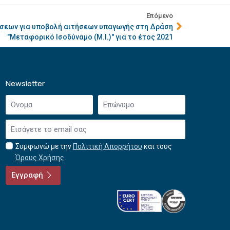
Επόμενο
σεων για υποβολή αιτήσεων υπαγωγής στη Δράση
"Μεταφορικό Ισοδύναμο (Μ.Ι.)" για το έτος 2021
Newsletter
Όνομα
Επώνυμο
*
*
Email
*
Συμφωνώ με την
Πολιτική Απορρήτου
και τους
Αποδοχή
Όρους Χρήσης
.
όρων
χρήσης
Εγγραφή
*