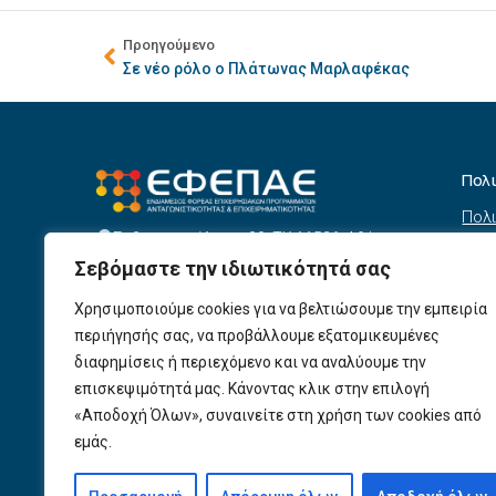
Προηγούμενο
Σε νέο ρόλο ο Πλάτωνας Μαρλαφέκας
Πολ
Πολι
Σεβαστουπόλεως 80, ΤΚ 11526, Αθήνα
συσ
info@efepae.gr
Σεβόμαστε την ιδιωτικότητά σας
anaptyxiakos@efepae.gr
Όρο
210 6985210
Χρησιμοποιούμε cookies για να βελτιώσουμε την εμπειρία
Όροι
Ωράριο Λειτουργίας:
περιήγησής σας, να προβάλλουμε εξατομικευμένες
Δευτέρα – Παρασκευή, 09:00 – 17:00
Βοη
διαφημίσεις ή περιεχόμενο και να αναλύουμε την
Πολι
Αριθμός ΓΕΜΗ: 154190801000
επισκεψιμότητά μας. Κάνοντας κλικ στην επιλογή
«Αποδοχή Όλων», συναινείτε στη χρήση των cookies από
Πολι
εμάς.
Προ