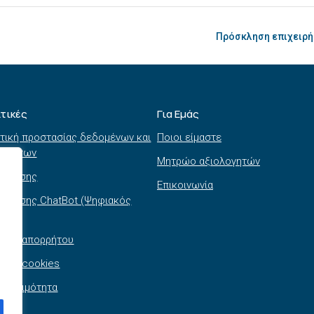
Πρόσκληση επιχειρή
ιτικές
Για Εμάς
τική προστασίας δεδομένων και
Ποιοι είμαστε
τημάτων
Μητρώο αξιολογητών
ι χρήσης
Επικοινωνία
 χρήσης ChatBot (Ψηφιακός
θός)
τική απορρήτου
τική cookies
σβασιμότητα