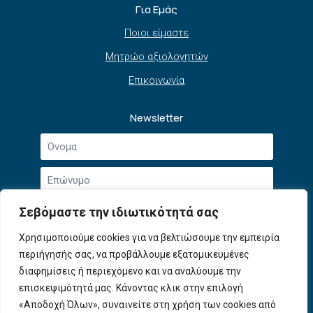
Για Εμάς
Ποιοι είμαστε
Μητρώο αξιολογητών
Επικοινωνία
Newsletter
Όνομα
*
Επώνυμο
*
Email
Σεβόμαστε την ιδιωτικότητά σας
*
Συμφωνώ με την
Πολιτική Απορρήτου
και τους
Χρησιμοποιούμε cookies για να βελτιώσουμε την εμπειρία
Αποδοχή
Όρους Χρήσης
.
περιήγησής σας, να προβάλλουμε εξατομικευμένες
όρων
χρήσης
διαφημίσεις ή περιεχόμενο και να αναλύουμε την
Εγγραφή
*
επισκεψιμότητά μας. Κάνοντας κλικ στην επιλογή
«Αποδοχή Όλων», συναινείτε στη χρήση των cookies από