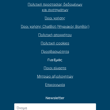
Πολιτική προστασίας δεδομένων
και συστημάτων
Όροι χρήσης
Όροι χρήσης ChatBot (Ψηφιακός Βοηθός)
Πολιτική απορρήτου
Πολιτική cookies
Προσβασιμότητα
Για Εμάς
Ποιοι είμαστε
Μητρώο αξιολογητών
Επικοινωνία
Newsletter
Όνομα
*