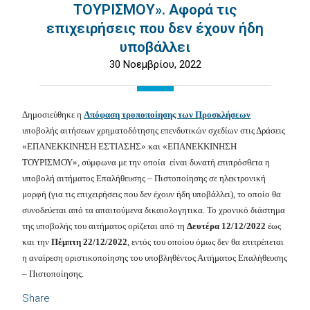
ΤΟΥΡΙΣΜΟΥ». Αφορά τις
επιχειρήσεις που δεν έχουν ήδη
υποβάλλει
30 Νοεμβρίου, 2022
Δημοσιεύθηκε η
Απόφαση τροποποίησης των Προσκλήσεων
υποβολής αιτήσεων χρηματοδότησης επενδυτικών σχεδίων στις Δράσεις
«
ΕΠΑΝΕΚΚΙΝΗΣΗ ΕΣΤΙΑΣΗΣ
» και «
ΕΠΑΝΕΚΚΙΝΗΣΗ
ΤΟΥΡΙΣΜΟΥ
», σύμφωνα με την οποία είναι δυνατή επιπρόσθετα η
υποβολή αιτήματος Επαλήθευσης – Πιστοποίησης σε ηλεκτρονική
μορφή (για τις επιχειρήσεις που δεν έχουν ήδη υποβάλλει), το οποίο θα
συνοδεύεται από τα απαιτούμενα δικαιολογητικα. Το χρονικό διάστημα
της υποβολής του αιτήματος ορίζεται από τη
Δευτέρα 12/12/2022
έως
και την
Πέμπτη 22/12/2022
, εντός του οποίου όμως δεν θα επιτρέπεται
η αναίρεση οριστικοποίησης του υποβληθέντος Αιτήματος Επαλήθευσης
– Πιστοποίησης.
Share