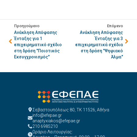
Προηγούμενο
Επόμενο
Ανάκληση Απόφασης
Ανάκληση Απόφασης
Ένταξης για 1
Ένταξης για 3
επιχειρηματικό σχέδιο
επιχειρηματικά σχέδια
στη δράση "Ποιοτικός
στη δράση "Ψηφιακό
Εκσυγχρονισμός"
Άλμα"
Σεβαστουπόλεως 80, ΤΚ 11526, Αθήνα
info@efepae.gr
anaptyxiakos@efepae.gr
210 6985210
Ωράριο Λειτουργίας: