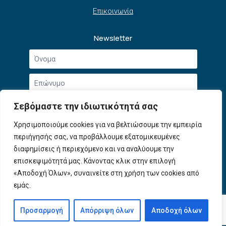
Επικοινωνία
Newsletter
Όνομα
*
Επώνυμο
*
Email
Σεβόμαστε την ιδιωτικότητά σας
*
Συμφωνώ με την
Πολιτική Απορρήτου
και τους
Χρησιμοποιούμε cookies για να βελτιώσουμε την εμπειρία
Αποδοχή
Όρους Χρήσης
.
περιήγησής σας, να προβάλλουμε εξατομικευμένες
όρων
χρήσης
διαφημίσεις ή περιεχόμενο και να αναλύουμε την
Εγγραφή
*
επισκεψιμότητά μας. Κάνοντας κλικ στην επιλογή
«Αποδοχή Όλων», συναινείτε στη χρήση των cookies από
εμάς.
© 2026 ΕΦΕΠΑΕ. All Rights Reserved
Προσαρμογή
Απόρριψη όλων
Αποδοχή όλων
Developed by