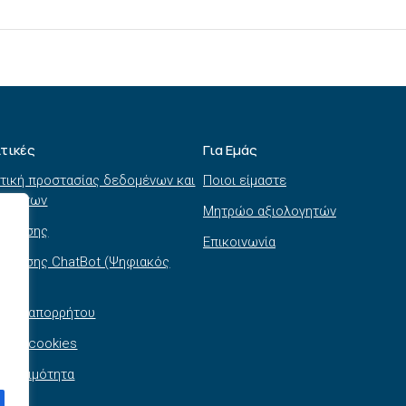
ιτικές
Για Εμάς
τική προστασίας δεδομένων και
Ποιοι είμαστε
τημάτων
Μητρώο αξιολογητών
ι χρήσης
Επικοινωνία
 χρήσης ChatBot (Ψηφιακός
θός)
τική απορρήτου
τική cookies
σβασιμότητα