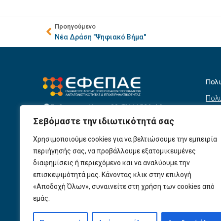
Προηγούμενο
Νέα Δράση "Ψηφιακό Βήμα"
Πολ
Πολι
Σεβαστουπόλεως 80, ΤΚ 11526, Αθήνα
συσ
info@efepae.gr
Σεβόμαστε την ιδιωτικότητά σας
anaptyxiakos@efepae.gr
Όρο
210 6985210
Χρησιμοποιούμε cookies για να βελτιώσουμε την εμπειρία
Όροι
Ωράριο Λειτουργίας:
περιήγησής σας, να προβάλλουμε εξατομικευμένες
Δευτέρα – Παρασκευή, 09:00 – 17:00
Βοη
διαφημίσεις ή περιεχόμενο και να αναλύουμε την
Πολι
Αριθμός ΓΕΜΗ: 154190801000
επισκεψιμότητά μας. Κάνοντας κλικ στην επιλογή
Πολι
«Αποδοχή Όλων», συναινείτε στη χρήση των cookies από
εμάς.
Προ