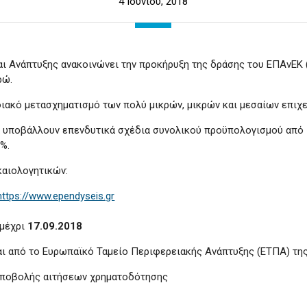
4 Ιουνίου, 2018
αι Ανάπτυξης ανακοινώνει την προκήρυξη της δράσης του ΕΠΑνΕΚ 
ρώ.
ιακό μετασχηματισμό των πολύ μικρών, μικρών και μεσαίων επιχ
να υποβάλλουν επενδυτικά σχέδια συνολικού προϋπολογισμού από 
%.
καιολογητικών:
https://www.ependyseis.gr
μέχρι
17.09.2018
ι από το Ευρωπαϊκό Ταμείο Περιφερειακής Ανάπτυξης (ΕΤΠΑ) τη
υποβολής αιτήσεων χρηματοδότησης