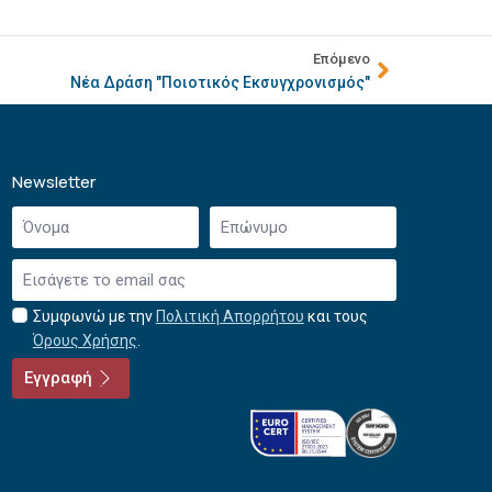
Επόμενο
Νέα Δράση "Ποιοτικός Εκσυγχρονισμός"
Newsletter
Όνομα
Επώνυμο
*
*
Email
*
Συμφωνώ με την
Πολιτική Απορρήτου
και τους
Αποδοχή
Όρους Χρήσης
.
όρων
χρήσης
Εγγραφή
*