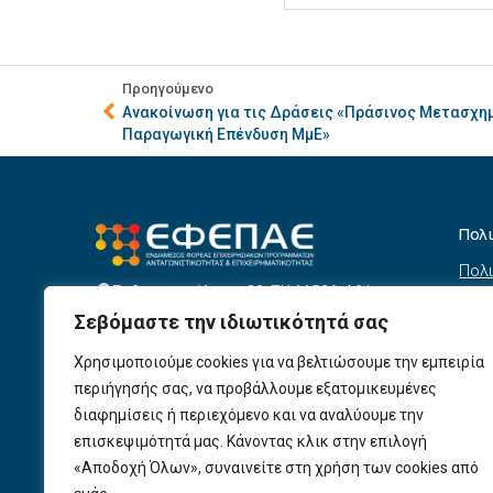
Προηγούμενο
Ανακοίνωση για τις Δράσεις «Πράσινος Μετασχη
Παραγωγική Επένδυση ΜμΕ»
Πολ
Πολι
Σεβαστουπόλεως 80, ΤΚ 11526, Αθήνα
συσ
info@efepae.gr
Σεβόμαστε την ιδιωτικότητά σας
anaptyxiakos@efepae.gr
Όρο
210 6985210
Χρησιμοποιούμε cookies για να βελτιώσουμε την εμπειρία
Όροι
Ωράριο Λειτουργίας:
περιήγησής σας, να προβάλλουμε εξατομικευμένες
Δευτέρα – Παρασκευή, 09:00 – 17:00
Βοη
διαφημίσεις ή περιεχόμενο και να αναλύουμε την
Πολι
Αριθμός ΓΕΜΗ: 154190801000
επισκεψιμότητά μας. Κάνοντας κλικ στην επιλογή
Πολι
«Αποδοχή Όλων», συναινείτε στη χρήση των cookies από