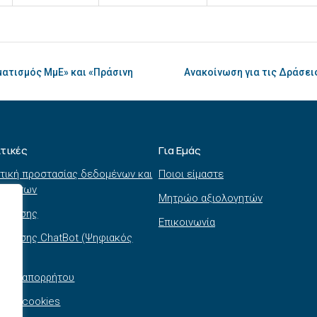
ματισμός ΜμΕ» και «Πράσινη
Ανακοίνωση για τις Δράσει
ιτικές
Για Εμάς
τική προστασίας δεδομένων και
Ποιοι είμαστε
τημάτων
Μητρώο αξιολογητών
ι χρήσης
Επικοινωνία
 χρήσης ChatBot (Ψηφιακός
θός)
τική απορρήτου
τική cookies