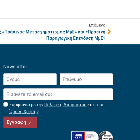
Επόμενο
ς «Πράσινος Μετασχηματισμός ΜμΕ» και «Πράσινη
Παραγωγική Επένδυση ΜμΕ»
Newsletter
Όνομα
Επώνυμο
*
*
Email
*
Συμφωνώ με την
Πολιτική Απορρήτου
και τους
Αποδοχή
Όρους Χρήσης
.
όρων
χρήσης
Εγγραφή
*