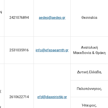
ΩΝ
2421076894
aedep@aedep.gr
Θεσσαλία
Ανατολική
2531035916
info@efepaeamth.gr
Μακεδονία & Θράκη
Δυτική Ελλάδα,
Πελοπόννησος,
Σ
2610622714
efd@diaxeiristiki.gr
Ήπειρος,
Ν