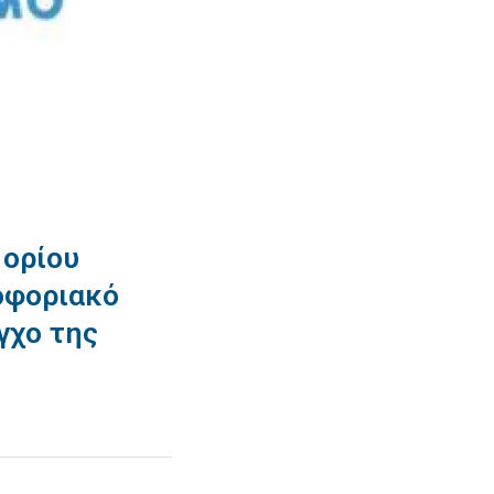
 ορίου
οφοριακό
γχο της