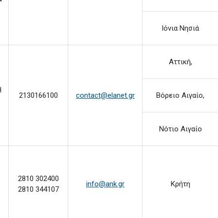
Ιόνια Νησιά
Αττική,
Η
2130166100
contact@elanet.gr
Βόρειο Αιγαίο,
Νότιο Αιγαίο
Σ
2810 302400
info@ank.gr
Κρήτη
2810 344107