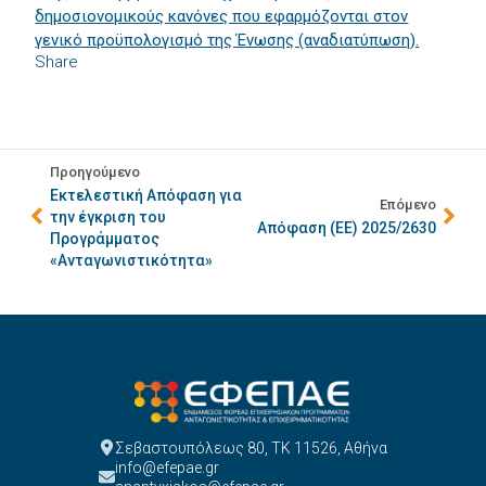
δημοσιονομικούς κανόνες που εφαρμόζονται στον
γενικό προϋπολογισμό της Ένωσης (αναδιατύπωση).
Share
Προηγούμενο
Εκτελεστική Απόφαση για
Επόμενο
την έγκριση του
Απόφαση (ΕΕ) 2025/2630
Προγράμματος
«Ανταγωνιστικότητα»
Σεβαστουπόλεως 80, ΤΚ 11526, Αθήνα
info@efepae.gr