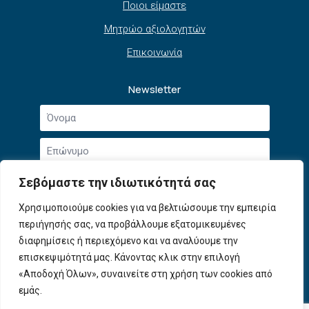
Ποιοι είμαστε
Μητρώο αξιολογητών
Επικοινωνία
Newsletter
Όνομα
*
Επώνυμο
*
Email
Σεβόμαστε την ιδιωτικότητά σας
*
Συμφωνώ με την
Πολιτική Απορρήτου
και τους
Χρησιμοποιούμε cookies για να βελτιώσουμε την εμπειρία
Αποδοχή
Όρους Χρήσης
.
περιήγησής σας, να προβάλλουμε εξατομικευμένες
όρων
χρήσης
διαφημίσεις ή περιεχόμενο και να αναλύουμε την
Εγγραφή
*
επισκεψιμότητά μας. Κάνοντας κλικ στην επιλογή
«Αποδοχή Όλων», συναινείτε στη χρήση των cookies από
εμάς.