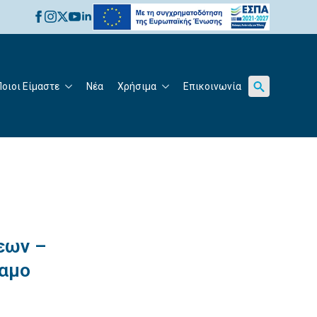
for:
Ποιοι Είμαστε
Νέα
Χρήσιμα
Επικοινωνία
Search
for:
εων –
ναμο