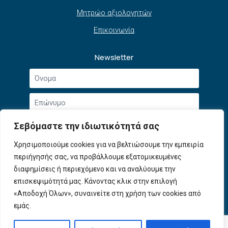
Μητρώο αξιολογητών
Επικοινωνία
Newsletter
Όνομα
*
Επώνυμο
*
Email
Σεβόμαστε την ιδιωτικότητά σας
*
Συμφωνώ με την
Πολιτική Απορρήτου
και τους
Χρησιμοποιούμε cookies για να βελτιώσουμε την εμπειρία
Αποδοχή
Όρους Χρήσης
.
περιήγησής σας, να προβάλλουμε εξατομικευμένες
όρων
χρήσης
διαφημίσεις ή περιεχόμενο και να αναλύουμε την
Εγγραφή
*
επισκεψιμότητά μας. Κάνοντας κλικ στην επιλογή
«Αποδοχή Όλων», συναινείτε στη χρήση των cookies από
εμάς.
© 2026 ΕΦΕΠΑΕ. All Rights Reserved