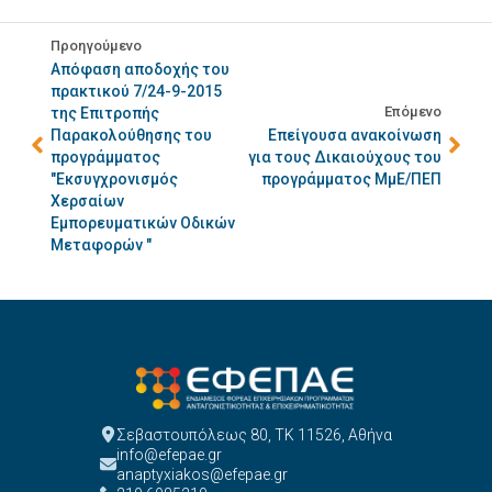
Προηγούμενο
Απόφαση αποδοχής του
πρακτικού 7/24-9-2015
Επόμενο
της Επιτροπής
Παρακολούθησης του
Επείγουσα ανακοίνωση
προγράμματος
για τους Δικαιούχους του
"Εκσυγχρονισμός
προγράμματος ΜμΕ/ΠΕΠ
Χερσαίων
Εμπορευματικών Οδικών
Μεταφορών "
Σεβαστουπόλεως 80, ΤΚ 11526, Αθήνα
info@efepae.gr
anaptyxiakos@efepae.gr