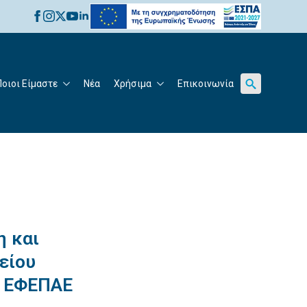
for:
Ποιοι Είμαστε
Νέα
Χρήσιμα
Επικοινωνία
Search
for:
η και
είου
υ ΕΦΕΠΑΕ