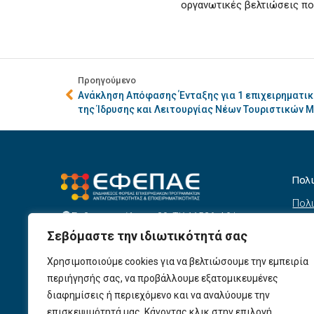
οργανωτικές βελτιώσεις πο
Προηγούμενο
Ανάκληση Απόφασης Ένταξης για 1 επιχειρηματικ
της Ίδρυσης και Λειτουργίας Νέων Τουριστικών 
Πολ
Πολι
Σεβαστουπόλεως 80, ΤΚ 11526, Αθήνα
συσ
info@efepae.gr
Σεβόμαστε την ιδιωτικότητά σας
anaptyxiakos@efepae.gr
Όρο
210 6985210
Χρησιμοποιούμε cookies για να βελτιώσουμε την εμπειρία
Όροι
Ωράριο Λειτουργίας:
περιήγησής σας, να προβάλλουμε εξατομικευμένες
Δευτέρα – Παρασκευή, 09:00 – 17:00
Βοη
διαφημίσεις ή περιεχόμενο και να αναλύουμε την
Πολι
Αριθμός ΓΕΜΗ: 154190801000
επισκεψιμότητά μας. Κάνοντας κλικ στην επιλογή