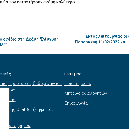
υ θα τον καταστήσουν ακόμη καλύτερο.
Εκτός λειτουργίας οι
ό σχέδιο στη Δράση "Ενίσχυση
Παρασκευή 11/02/2022 και ώ
ΜΜΕ"
ιτικές
Για Εμάς
τική προστασίας δεδομένων και
Ποιοι είμαστε
τημάτων
Μητρώο αξιολογητών
ι χρήσης
Επικοινωνία
 χρήσης ChatBot (Ψηφιακός
θός)
τική απορρήτου