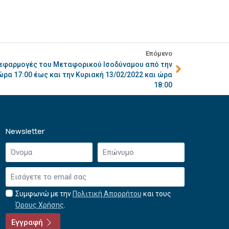
Επόμενο
 εφαρμογές του Μεταφορικού Ισοδύναμου από την
ρα 17:00 έως και την Κυριακή 13/02/2022 και ώρα
18:00
Newsletter
Όνομα
Επώνυμο
*
*
Email
*
Συμφωνώ με την
Πολιτική Απορρήτου
και τους
Αποδοχή
Όρους Χρήσης
.
όρων
χρήσης
Εγγραφή