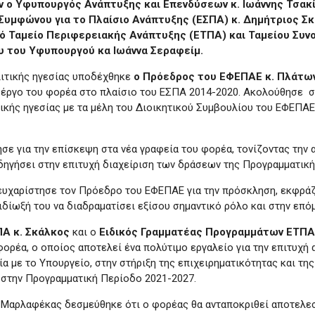
 ο Υφυπουργός Ανάπτυξης και Επενδύσεων κ. Ιωάννης Τσακί
Συμφώνου για το Πλαίσιο Ανάπτυξης (ΕΣΠΑ) κ. Δημήτριος Σκ
Ταμείο Περιφερειακής Ανάπτυξης (ΕΤΠΑ) και Ταμείου Συνοχ
υ του Υφυπουργού κα Ιωάννα Σεραφείμ.
ιτικής ηγεσίας υποδέχθηκε
ο Πρόεδρος του ΕΦΕΠΑΕ κ. Πλάτ
ό έργο του φορέα στο πλαίσιο του ΕΣΠΑ 2014-2020. Ακολούθησε
κής ηγεσίας με τα μέλη του Διοικητικού Συμβουλίου του ΕΦΕΠΑΕ,
σε για την επίσκεψη στα νέα γραφεία του φορέα, τονίζοντας την
οδηγήσει στην επιτυχή διαχείριση των δράσεων της Προγραμματικ
ευχαρίστησε τον Πρόεδρο του ΕΦΕΠΑΕ για την πρόσκληση, εκφράζο
ιδίωξή του να διαδραματίσει εξίσου σημαντικό ρόλο και στην επ
ΠΑ κ. Σκάλκος
και ο
Ειδικός Γραμματέας Προγραμμάτων ΕΤΠΑ 
 φορέα, ο οποίος αποτελεί ένα πολύτιμο εργαλείο για την επιτυχ
α με το Υπουργείο, στην στήριξη της επιχειρηματικότητας και τ
ι στην Προγραμματική Περίοδο 2021-2027.
 Μαρλαφέκας δεσμεύθηκε ότι ο φορέας θα ανταποκριθεί αποτελε