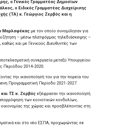
ρης, ο Γενικός Γραμματέας Δημοσίων
άλκος, ο Ειδικός Γραμματέας Διαχείρισης
ής (ΤΑ) κ. Γεώργιος Ζερβός και η
ων Μαρλαφέκας
με τον οποίο συνομίλησαν για
 συζήτηση – μέσω πλατφόρμας τηλεδιάσκεψης –
 καθώς και με Γενικούς Διευθυντές των
 αποτελεσματική συνεργασία μεταξύ Υπουργείου
ής Περιόδου 2014-2020.
ντας την ικανοποίησή του για την πορεία του
όμενη Προγραμματική Περίοδο 2021-2027.
και ΤΣ κ. Ζερβός
εξέφρασαν την ικανοποίησή
ή απορρόφηση των κοινοτικών κονδυλίων,
ης οικονομίας της χώρας και προσβλέποντας στη
σματικά και στο νέο ΕΣΠΑ, προχωρώντας σε