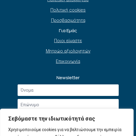
Πολιτική cookies
Προσβασιμότητα
Για Εμάς
Ποιοι είμαστε
Μητρώο αξιολογητών
Επικοινωνία
Newsletter
Όνομα
*
Επώνυμο
*
Email
Σεβόμαστε την ιδιωτικότητά σας
*
Συμφωνώ με την
Πολιτική Απορρήτου
και τους
Χρησιμοποιούμε cookies για να βελτιώσουμε την εμπειρία
Αποδοχή
Όρους Χρήσης
.