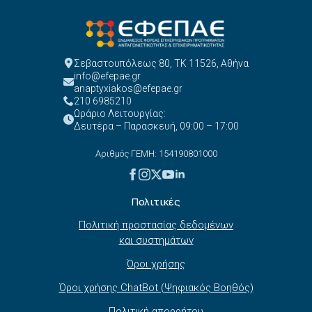
Σεβαστουπόλεως 80, ΤΚ 11526, Αθήνα
info@efepae.gr
anaptyxiakos@efepae.gr
210 6985210
Ωράριο Λειτουργίας:
Δευτέρα – Παρασκευή, 09:00 – 17:00
Αριθμός ΓΕΜΗ: 154190801000
Πολιτικές
Πολιτική προστασίας δεδομένων
και συστημάτων
Όροι χρήσης
Όροι χρήσης ChatBot (Ψηφιακός Βοηθός)
Πολιτική απορρήτου