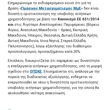
Ενημερώνουμε το ενδιαφερόμενο κοινό ότι για τη
Δράση «
Πράσινος Μετασχηματισμός ΜμΕ
» δεν είναι
δυνατή η οριστικοποίηση της υποβολής αιτήσεων
χρηματοδότησης με βάση τον
Κανονισμό ΕΕ 651/
2014
και
στις Λιγότερο Ανεπτυγμένες Περιφέρειες (Βόρειο
Αιγαίο, Ανατολική Μακεδονία – Θράκη, Κεντρική
Μακεδονία, Ήπειρος, Θεσσαλία, Δυτική Ελλάδα, Κρήτη,
Δυτική Μακεδονία, Ιόνια Νησιά, Στερεά Ελλάδα,
Πελοπόννησος), λόγω εξάντλησης του διαθέσιμου
προϋπολογισμού, προσαυξημένου κατά 20%.
Επιπλέον, διευκρινίζεται ότι παραμένει ως δυνατότητα
η επεξεργασία αιτήσεων χρηματοδότησης, υπό τη μορφή
σχεδίου στο
ΟΠΣΚΕ
.
Επισημαίνεται ότι, ανάλογα με την
πορεία της διαδικασίας αξιολόγησης, ενδέχεται να
ενεργοποιηθεί εκ νέου η δυνατότητα οριστικοποίησης
υποβολής αιτήσεων χρηματοδότησης, για την οποία θα
ακολουθήσει νεότερη ανακοίνωση.