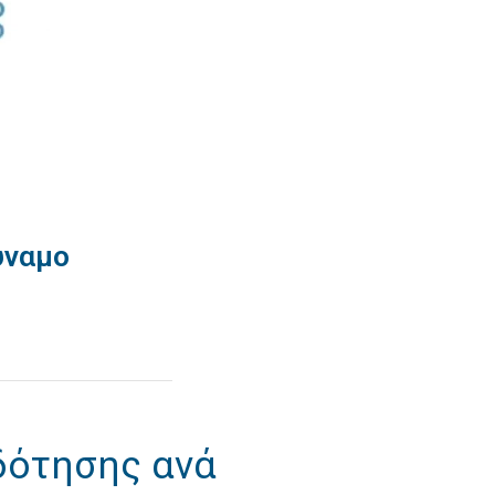
ύναμο
δότησης ανά