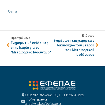
Share
Επόμενο
Προηγούμενο
Ενημέρωση επιχειρήσεων
Ενημερωτική εκδήλωση
δικαιούχων του μέτρου
στην Ικαρία για το
του Μεταφορικού
"Μεταφορικό Ισοδύναμο"
Ισοδύναμου
Σεβαστουπόλεως 80, ΤΚ 11526, Αθήνα
info@efepae.gr
anaptyxiakos@efepae.gr