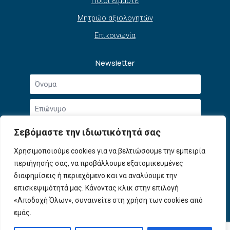
Ποιοι είμαστε
Μητρώο αξιολογητών
Επικοινωνία
Newsletter
Όνομα
*
Επώνυμο
*
Email
Σεβόμαστε την ιδιωτικότητά σας
*
Συμφωνώ με την
Πολιτική Απορρήτου
και τους
Χρησιμοποιούμε cookies για να βελτιώσουμε την εμπειρία
Αποδοχή
Όρους Χρήσης
.
περιήγησής σας, να προβάλλουμε εξατομικευμένες
όρων
χρήσης
διαφημίσεις ή περιεχόμενο και να αναλύουμε την
Εγγραφή
*
επισκεψιμότητά μας. Κάνοντας κλικ στην επιλογή
«Αποδοχή Όλων», συναινείτε στη χρήση των cookies από
εμάς.