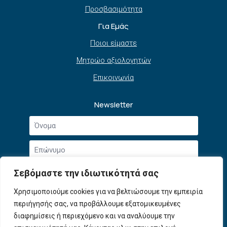
Προσβασιμότητα
Για Εμάς
Ποιοι είμαστε
Μητρώο αξιολογητών
Επικοινωνία
Newsletter
Όνομα
*
Επώνυμο
*
Email
Σεβόμαστε την ιδιωτικότητά σας
*
Συμφωνώ με την
Πολιτική Απορρήτου
και τους
Χρησιμοποιούμε cookies για να βελτιώσουμε την εμπειρία
Αποδοχή
Όρους Χρήσης
.
περιήγησής σας, να προβάλλουμε εξατομικευμένες
όρων
χρήσης
διαφημίσεις ή περιεχόμενο και να αναλύουμε την
Εγγραφή