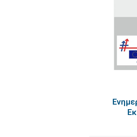
Ενημε
Εκ