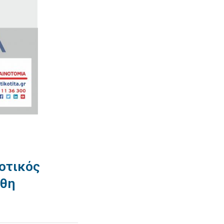
οτικός
νθη