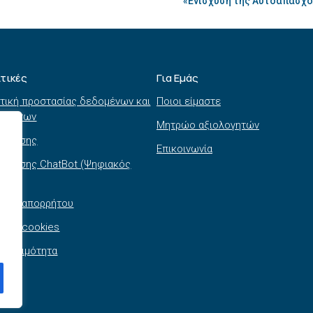
«Ενίσχυση της Αυτοαπασχό
ιτικές
Για Εμάς
τική προστασίας δεδομένων και
Ποιοι είμαστε
τημάτων
Μητρώο αξιολογητών
ι χρήσης
Επικοινωνία
 χρήσης ChatBot (Ψηφιακός
θός)
τική απορρήτου
τική cookies
σβασιμότητα