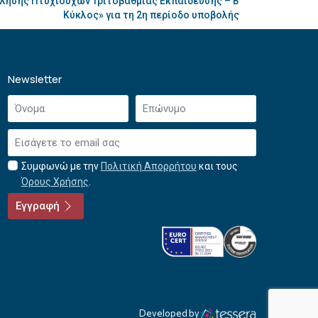
λησης Πτυχιούχων Τριτοβάθμιας Εκπαίδευσης – Β
Κύκλος» για τη 2η περίοδο υποβολής
Newsletter
Όνομα
Επώνυμο
*
*
Email
*
Συμφωνώ με την
Πολιτική Απορρήτου
και τους
Αποδοχή
Όρους Χρήσης
.
όρων
χρήσης
Εγγραφή
*
Developed by