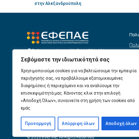
στην Αλεξανδρούπολη
Πολ
Πολι
Σεβαστουπόλεως 80, ΤΚ 11526, Αθήνα
συσ
info@efepae.gr
Σεβόμαστε την ιδιωτικότητά σας
anaptyxiakos@efepae.gr
Όρο
210 6985210
Χρησιμοποιούμε cookies για να βελτιώσουμε την εμπειρία
Όροι
Ωράριο Λειτουργίας:
περιήγησής σας, να προβάλλουμε εξατομικευμένες
Δευτέρα – Παρασκευή, 09:00 – 17:00
Βοη
διαφημίσεις ή περιεχόμενο και να αναλύουμε την
Πολι
Αριθμός ΓΕΜΗ: 154190801000
επισκεψιμότητά μας. Κάνοντας κλικ στην επιλογή
Πολι
«Αποδοχή Όλων», συναινείτε στη χρήση των cookies από
εμάς.
Προ
Προσαρμογή
Απόρριψη όλων
Αποδοχή όλων
© 2026 ΕΦΕΠΑΕ. All Rights Reserved