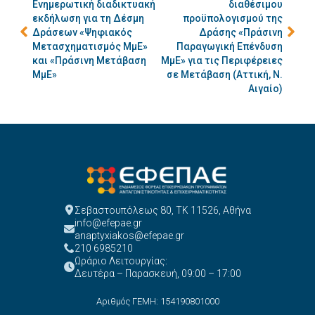
Ενημερωτική διαδικτυακή
διαθέσιμου
εκδήλωση για τη Δέσμη
προϋπολογισμού της
Δράσεων «Ψηφιακός
Δράσης «Πράσινη
Μετασχηματισμός ΜμΕ»
Παραγωγική Επένδυση
και «Πράσινη Μετάβαση
ΜμΕ» για τις Περιφέρειες
ΜμΕ»
σε Μετάβαση (Αττική, Ν.
Αιγαίο)
Σεβαστουπόλεως 80, ΤΚ 11526, Αθήνα
info@efepae.gr
anaptyxiakos@efepae.gr
210 6985210
Ωράριο Λειτουργίας:
Δευτέρα – Παρασκευή, 09:00 – 17:00
Αριθμός ΓΕΜΗ: 154190801000