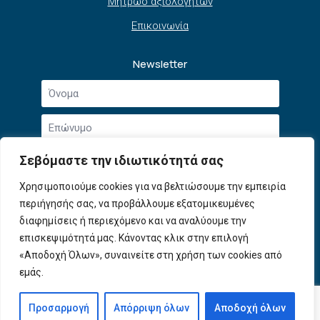
Μητρώο αξιολογητών
Επικοινωνία
Newsletter
Όνομα
*
Επώνυμο
*
Email
Σεβόμαστε την ιδιωτικότητά σας
*
Συμφωνώ με την
Πολιτική Απορρήτου
και τους
Χρησιμοποιούμε cookies για να βελτιώσουμε την εμπειρία
Αποδοχή
Όρους Χρήσης
.
περιήγησής σας, να προβάλλουμε εξατομικευμένες
όρων
διαφημίσεις ή περιεχόμενο και να αναλύουμε την
χρήσης
Εγγραφή
*
επισκεψιμότητά μας. Κάνοντας κλικ στην επιλογή
«Αποδοχή Όλων», συναινείτε στη χρήση των cookies από
εμάς.
© 2026 ΕΦΕΠΑΕ. All Rights Reserved
Προσαρμογή
Απόρριψη όλων
Αποδοχή όλων