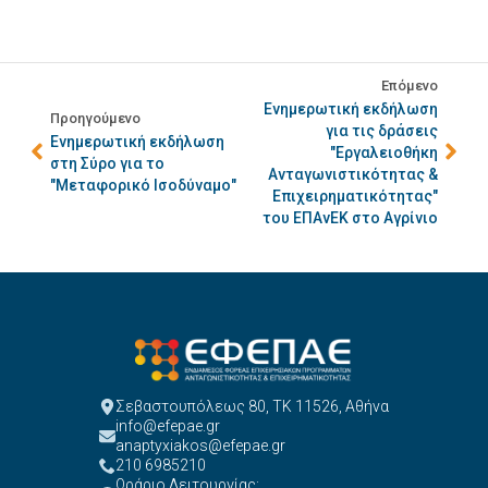
Επόμενο
Ενημερωτική εκδήλωση
Προηγούμενο
για τις δράσεις
Ενημερωτική εκδήλωση
"Εργαλειοθήκη
στη Σύρο για το
Ανταγωνιστικότητας &
"Μεταφορικό Ισοδύναμο"
Επιχειρηματικότητας"
του ΕΠΑνΕΚ στο Αγρίνιο
Σεβαστουπόλεως 80, ΤΚ 11526, Αθήνα
info@efepae.gr
anaptyxiakos@efepae.gr
210 6985210
Ωράριο Λειτουργίας: