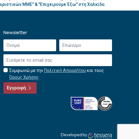
υριστικών ΜΜΕ" & "Επιχειρούμε Έξω" στη Χαλκίδα
Newsletter
Όνομα
Επώνυμο
*
*
Email
*
Συμφωνώ με την
Πολιτική Απορρήτου
και τους
Αποδοχή
Όρους Χρήσης
.
όρων
χρήσης
Εγγραφή
*
Developed by