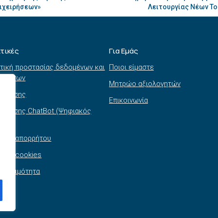
πιχειρήσεων»
Λειτουργίας Νέων Το
ιτικές
Για Εμάς
τική προστασίας δεδομένων και
Ποιοι είμαστε
τημάτων
Μητρώο αξιολογητών
ι χρήσης
Επικοινωνία
 χρήσης ChatBot (Ψηφιακός
θός)
τική απορρήτου
τική cookies
σβασιμότητα