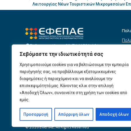
Λειτουργίας Νέων Τουριστικών Μικρομεσαίων Ε
Πολ
Πολι
Σεβαστουπόλεως 80, ΤΚ 11526, Αθήνα
συσ
info@efepae.gr
Σεβόμαστε την ιδιωτικότητά σας
anaptyxiakos@efepae.gr
Όρο
210 6985210
Χρησιμοποιούμε cookies για να βελτιώσουμε την εμπειρία
Όροι
Ωράριο Λειτουργίας:
περιήγησής σας, να προβάλλουμε εξατομικευμένες
Δευτέρα – Παρασκευή, 09:00 – 17:00
Βοη
διαφημίσεις ή περιεχόμενο και να αναλύουμε την
Πολι
Αριθμός ΓΕΜΗ: 154190801000
επισκεψιμότητά μας. Κάνοντας κλικ στην επιλογή
«Αποδοχή Όλων», συναινείτε στη χρήση των cookies από
Πολι
εμάς.
Προ
Προσαρμογή
Απόρριψη όλων
Αποδοχή όλων
© 2026 ΕΦΕΠΑΕ. All Rights Reserved