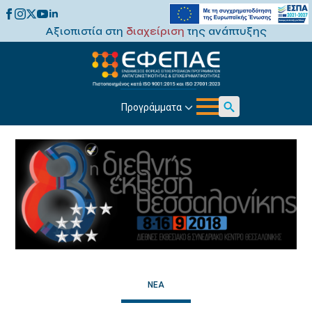
Αξιοπιστία στη
διαχείριση
της ανάπτυξης
Προγράμματα
Search
for:
ΝΈΑ