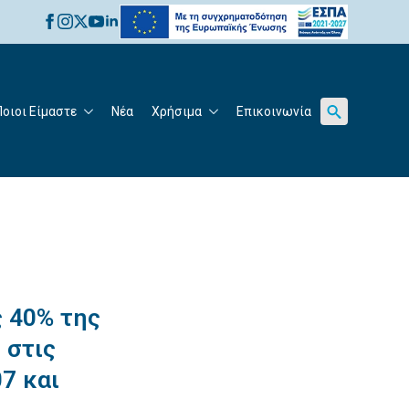
for:
Ποιοι Είμαστε
Νέα
Χρήσιμα
Επικοινωνία
Search
for:
 40% της
 στις
7 και