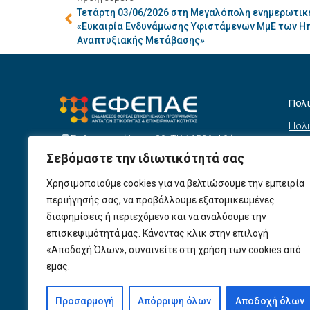
Τετάρτη 03/06/2026 στη Μεγαλόπολη ενημερωτικ
«Ευκαιρία Ενδυνάμωσης Υφιστάμενων ΜμΕ των Η
Αναπτυξιακής Μετάβασης»
Πολ
Πολι
Σεβαστουπόλεως 80, ΤΚ 11526, Αθήνα
συσ
info@efepae.gr
Σεβόμαστε την ιδιωτικότητά σας
anaptyxiakos@efepae.gr
Όρο
210 6985210
Χρησιμοποιούμε cookies για να βελτιώσουμε την εμπειρία
Όροι
Ωράριο Λειτουργίας:
περιήγησής σας, να προβάλλουμε εξατομικευμένες
Δευτέρα – Παρασκευή, 09:00 – 17:00
Βοη
διαφημίσεις ή περιεχόμενο και να αναλύουμε την
Πολι
Αριθμός ΓΕΜΗ: 154190801000
επισκεψιμότητά μας. Κάνοντας κλικ στην επιλογή
«Αποδοχή Όλων», συναινείτε στη χρήση των cookies από
Πολι
εμάς.
Προ
Προσαρμογή
Απόρριψη όλων
Αποδοχή όλων