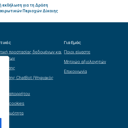
ή εκδήλωση για τη Δράση
πειρωτικών Περιοχών Δίκαιης
ιτικές
Για Εμάς
τική προστασίας δεδομένων και
Ποιοι είμαστε
τημάτων
Μητρώο αξιολογητών
ι χρήσης
Επικοινωνία
 χρήσης ChatBot (Ψηφιακός
θός)
τική απορρήτου
τική cookies
σβασιμότητα