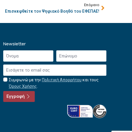
Επόμενο
Επισκεφθείτε τον Ψηφιακό Βοηθό του ΕΦΕΠΑΕ!
Newsletter
Όνομα
Επώνυμο
*
*
Email
*
Συμφωνώ με την
Πολιτική Απορρήτου
και τους
Αποδοχή
Όρους Χρήσης
.
όρων
χρήσης
Εγγραφή
*