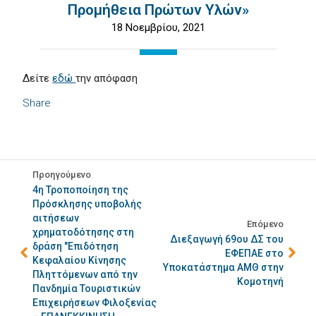
Προμήθεια Πρώτων Υλών»
18 Νοεμβρίου, 2021
Δείτε
εδώ
την απόφαση
Share
Προηγούμενο
4η Τροποποίηση της
Πρόσκλησης υποβολής
αιτήσεων
Επόμενο
χρηματοδότησης στη
Διεξαγωγή 69ου ΔΣ του
δράση "Επιδότηση
ΕΦΕΠΑΕ στο
Κεφαλαίου Κίνησης
Υποκατάστημα ΑΜΘ στην
Πληττόμενων από την
Κομοτηνή
Πανδημία Τουριστικών
Επιχειρήσεων Φιλοξενίας