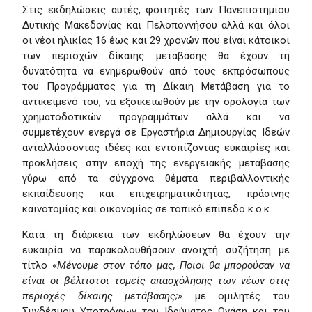
Στις εκδηλώσεις αυτές, φοιτητές των Πανεπιστημίου
Δυτικής Μακεδονίας και Πελοποννήσου αλλά και όλοι
οι νέοι ηλικίας 16 έως και 29 χρονών που είναι κάτοικοι
των περιοχών δίκαιης μετάβασης θα έχουν τη
δυνατότητα να ενημερωθούν από τους εκπρόσωπους
του Προγράμματος για τη Δίκαιη Μετάβαση για το
αντικείμενό του, να εξοικειωθούν με την ορολογία των
χρηματοδοτικών προγραμμάτων αλλά και να
συμμετέχουν ενεργά σε Εργαστήρια Δημιουργίας Ιδεών
ανταλλάσσοντας ιδέες και εντοπίζοντας ευκαιρίες και
προκλήσεις στην εποχή της ενεργειακής μετάβασης
γύρω από τα σύγχρονα θέματα περιβαλλοντικής
εκπαίδευσης και επιχειρηματικότητας, πράσινης
καινοτομίας και οικονομίας σε τοπικό επίπεδο κ.ο.κ.
Κατά τη διάρκεια των εκδηλώσεων θα έχουν την
ευκαιρία να παρακολουθήσουν ανοιχτή συζήτηση με
τίτλο «
Μένουμε στον τόπο μας, Ποιοι θα μπορούσαν να
είναι οι βέλτιστοι τομείς απασχόλησης των νέων στις
περιοχές δίκαιης μετάβασης;»
με ομιλητές του
Συνδέσμου Υποτρόφων του Ιδρύματος Ωνάση και του