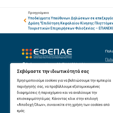
Προηγούμενο
Υποδείγματα Υπεύθυνων Δηλώσεων σε επεξεργάσι
Δράση "Επιδότηση Κεφαλαίου Κίνησης Πληττόμεν
Τουριστικών Επιχειρήσεων Φιλοξενίας – ΕΠΑΝΕ
Πολ
Πολι
Σεβαστουπόλεως 80, ΤΚ 11526, Αθήνα
συσ
info@efepae.gr
Σεβόμαστε την ιδιωτικότητά σας
anaptyxiakos@efepae.gr
Όρο
210 6985210
Χρησιμοποιούμε cookies για να βελτιώσουμε την εμπειρία
Όροι
Ωράριο Λειτουργίας:
περιήγησής σας, να προβάλλουμε εξατομικευμένες
Δευτέρα – Παρασκευή, 09:00 – 17:00
Βοη
διαφημίσεις ή περιεχόμενο και να αναλύουμε την
Πολι
Αριθμός ΓΕΜΗ: 154190801000
επισκεψιμότητά μας. Κάνοντας κλικ στην επιλογή
Πολι
«Αποδοχή Όλων», συναινείτε στη χρήση των cookies από
εμάς.