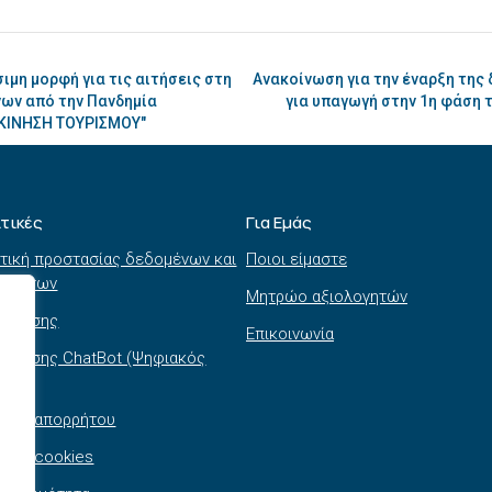
μη μορφή για τις αιτήσεις στη
Ανακοίνωση για την έναρξη της
ων από την Πανδημία
για υπαγωγή στην 1η φάση 
ΚΚΙΝΗΣΗ ΤΟΥΡΙΣΜΟΥ"
ιτικές
Για Εμάς
τική προστασίας δεδομένων και
Ποιοι είμαστε
τημάτων
Μητρώο αξιολογητών
ι χρήσης
Επικοινωνία
 χρήσης ChatBot (Ψηφιακός
θός)
τική απορρήτου
τική cookies