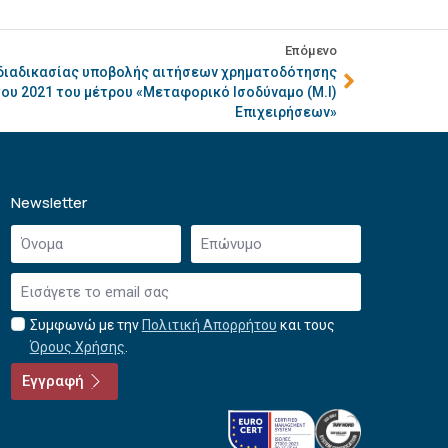
Επόμενο
 διαδικασίας υποβολής αιτήσεων χρηματοδότησης
του 2021 του μέτρου «Μεταφορικό Ισοδύναμο (Μ.Ι)
Επιχειρήσεων»
Newsletter
Όνομα
Επώνυμο
*
*
Email
*
Συμφωνώ με την
Πολιτική Απορρήτου
και τους
Αποδοχή
Όρους Χρήσης
.
όρων
χρήσης
Εγγραφή
*