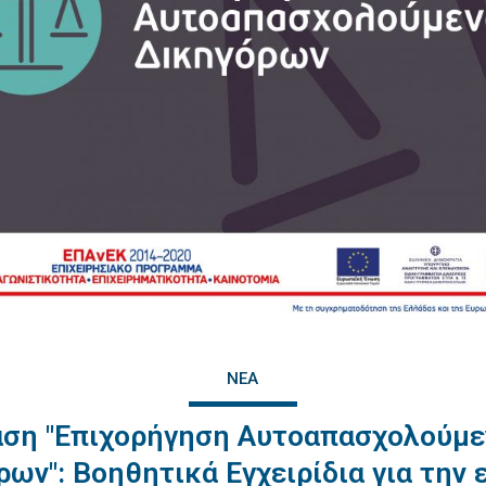
ΝΈΑ
ση "Επιχορήγηση Αυτοαπασχολούμ
ων": Βοηθητικά Εγχειρίδια για την