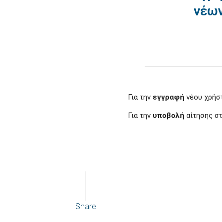
νέων
Για την
εγγραφή
νέου χρήσ
Για την
υποβολή
αίτησης σ
Share