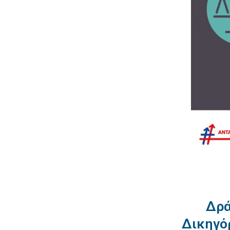
Δρά
Δικηγόρ