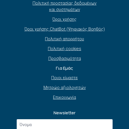
Πολιτική προστασίας δεδομένων
και συστημάτων
Όροι χρήσης
Όροι χρήσης ChatBot (Ψηφιακός Βοηθός)
Πολιτική απορρήτου
Πολιτική cookies
Προσβασιμότητα
Για Εμάς
Ποιοι είμαστε
Μητρώο αξιολογητών
Επικοινωνία
Newsletter
Όνομα
*