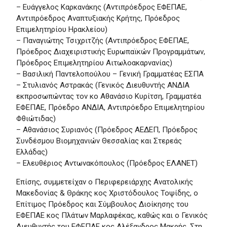
– Ευάγγελος Καρκανάκης (Αντιπρόεδρος ΕΦΕΠΑΕ,
Αντιπρόεδρος Αναπτυξιακής Κρήτης, Πρόεδρος
Επιμελητηρίου Ηρακλείου)
– Παναγιώτης Τσιχριτζής (Αντιπρόεδρος ΕΦΕΠΑΕ,
Πρόεδρος Διαχειριστικής Ευρωπαϊκών Προγραμμάτων,
Πρόεδρος Επιμελητηρίου Αιτωλοακαρνανίας)
– Βασιλική Παντελοπούλου – Γενική Γραμματέας ΕΣΠΑ
– Στυλιανός Αστρακάς (Γενικός Διευθυντής ΑΝΔΙΑ
εκπροσωπώντας τον κο Αθανάσιο Κυρίτση, Γραμματέα
ΕΦΕΠΑΕ, Πρόεδρο ΑΝΔΙΑ, Αντιπρόεδρο Επιμελητηρίου
Φθιώτιδας)
– Αθανάσιος Συριανός (Πρόεδρος ΑΕΔΕΠ, Πρόεδρος
Συνδέσμου Βιομηχανιών Θεσσαλίας και Στερεάς
Ελλάδας)
– Ελευθέριος Αντωνακόπουλος (Πρόεδρος ΕΛΑΝΕΤ)
Επίσης, συμμετείχαν ο Περιφερειάρχης Ανατολικής
Μακεδονίας & Θράκης κος Χριστόδουλος Τοψίδης, ο
Επίτιμος Πρόεδρος και Σύμβουλος Διοίκησης του
ΕΦΕΠΑΕ κος Πλάτων Μαρλαφέκας, καθώς και ο Γενικός
Διευθυντής του ΕΦΕΠΑΕ κος Αλέξανδρος Μακρής. Στη