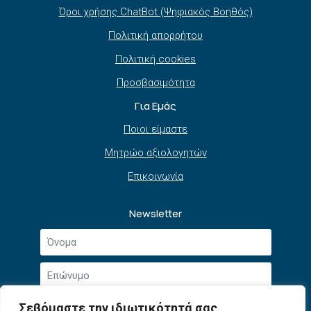
Όροι χρήσης ChatBot (Ψηφιακός Βοηθός)
Πολιτική απορρήτου
Πολιτική cookies
Προσβασιμότητα
Για Εμάς
Ποιοι είμαστε
Μητρώο αξιολογητών
Επικοινωνία
Newsletter
Όνομα
*
Επώνυμο
*
Email
Σεβόμαστε την ιδιωτικότητά σας
*