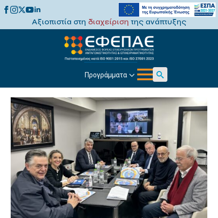
Αξιοπιστία στη
διαχείριση
της ανάπτυξης
Προγράμματα
Search
for: