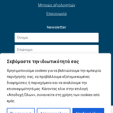
Μητρώο αξιολογητών
Επικοινωνία
Newsletter
Όνομα
*
Επώνυμο
*
Email
Σεβόμαστε την ιδιωτικότητά σας
*
Συμφωνώ με την
Πολιτική Απορρήτου
και τους
Χρησιμοποιούμε cookies για να βελτιώσουμε την εμπειρία
Αποδοχή
Όρους Χρήσης
.
περιήγησής σας, να προβάλλουμε εξατομικευμένες
όρων
χρήσης
διαφημίσεις ή περιεχόμενο και να αναλύουμε την
Εγγραφή
*
επισκεψιμότητά μας. Κάνοντας κλικ στην επιλογή
«Αποδοχή Όλων», συναινείτε στη χρήση των cookies από
εμάς.
© 2026 ΕΦΕΠΑΕ. All Rights Reserved