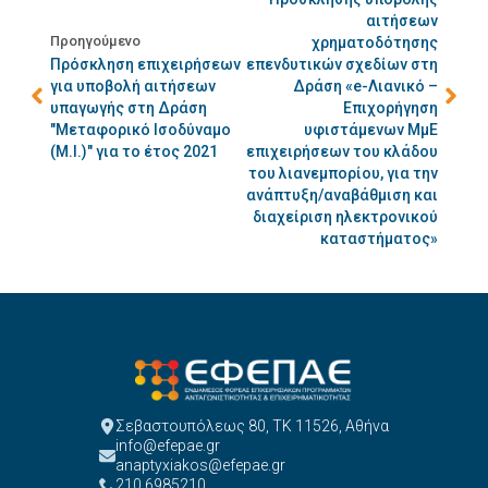
αιτήσεων
Προηγούμενο
χρηματοδότησης
Πρόσκληση επιχειρήσεων
επενδυτικών σχεδίων στη
για υποβολή αιτήσεων
Δράση «e-Λιανικό –
υπαγωγής στη Δράση
Επιχορήγηση
"Μεταφορικό Ισοδύναμο
υφιστάμενων ΜμΕ
(Μ.Ι.)" για το έτος 2021
επιχειρήσεων του κλάδου
του λιανεμπορίου, για την
ανάπτυξη/αναβάθμιση και
διαχείριση ηλεκτρονικού
καταστήματος»
Σεβαστουπόλεως 80, ΤΚ 11526, Αθήνα
info@efepae.gr
anaptyxiakos@efepae.gr
210 6985210