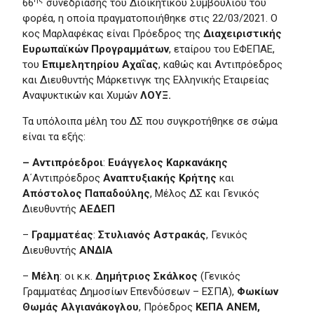
66
συνεδρίασης του Διοικητικού Συμβουλίου του
φορέα, η οποία πραγματοποιήθηκε στις 22/03/2021. Ο
κος Μαρλαφέκας είναι Πρόεδρος της
Διαχειριστικής
Ευρωπαϊκών Προγραμμάτων
, εταίρου του ΕΦΕΠΑΕ,
του
Επιμελητηρίου Αχαΐας
, καθώς και Αντιπρόεδρος
και Διευθυντής Μάρκετινγκ της Ελληνικής Εταιρείας
Αναψυκτικών και Χυμών
ΛΟΥΞ.
Τα υπόλοιπα μέλη του ΔΣ που συγκροτήθηκε σε σώμα
είναι τα εξής:
– Αντιπρόεδροι
:
Ευάγγελος Καρκανάκης
Α΄Αντιπρόεδρος
Αναπτυξιακής Κρήτης
και
Απόστολος Παπαδούλης
, Μέλος ΔΣ και Γενικός
Διευθυντής
ΑΕΔΕΠ
–
Γραμματέας
:
Στυλιανός Αστρακάς
, Γενικός
Διευθυντής
ΑΝΔΙΑ
–
Μέλη
: οι κ.κ.
Δημήτριος Σκάλκος
(Γενικός
Γραμματέας Δημοσίων Επενδύσεων – ΕΣΠΑ),
Φωκίων
Θωμάς Αλγιανάκογλου
, Πρόεδρος
ΚΕΠΑ ΑΝΕΜ,